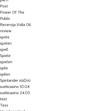
Post
Power Of The
Public
Recenzja Vidia Oil:
review
spele
spelen
spell
Spiele
spielen
spile
spilen
Spinlander καζίνο
sushicasino 10.04
sushicasino 24.03
test
Texs