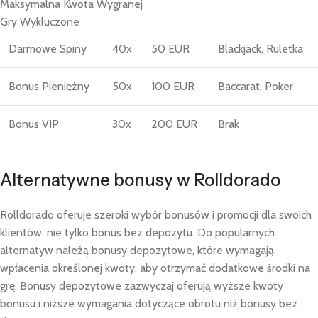
Maksymalna Kwota Wygranej
Gry Wykluczone
Darmowe Spiny
40x
50 EUR
Blackjack, Ruletka
Bonus Pieniężny
50x
100 EUR
Baccarat, Poker
Bonus VIP
30x
200 EUR
Brak
Alternatywne bonusy w Rolldorado
Rolldorado oferuje szeroki wybór bonusów i promocji dla swoich
klientów, nie tylko bonus bez depozytu. Do popularnych
alternatyw należą bonusy depozytowe, które wymagają
wpłacenia określonej kwoty, aby otrzymać dodatkowe środki na
grę. Bonusy depozytowe zazwyczaj oferują wyższe kwoty
bonusu i niższe wymagania dotyczące obrotu niż bonusy bez