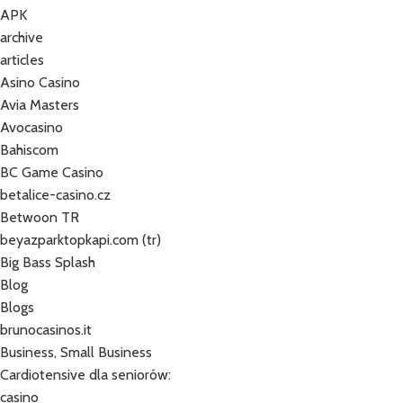
APK
archive
articles
Asino Casino
Avia Masters
Avocasino
Bahiscom
BC Game Casino
betalice-casino.cz
Betwoon TR
beyazparktopkapi.com (tr)
Big Bass Splash
Blog
Blogs
brunocasinos.it
Business, Small Business
Cardiotensive dla seniorów:
casino