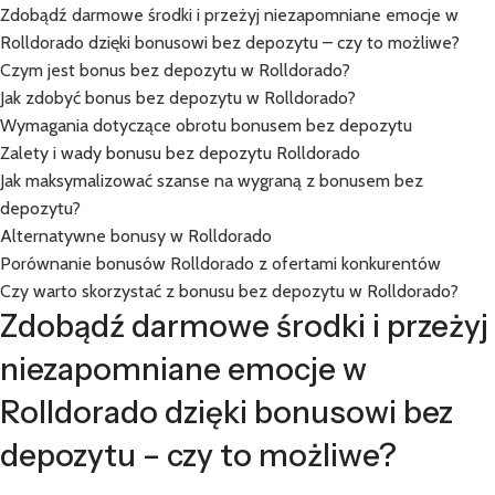
Zdobądź darmowe środki i przeżyj niezapomniane emocje w
Rolldorado dzięki bonusowi bez depozytu – czy to możliwe?
Czym jest bonus bez depozytu w Rolldorado?
Jak zdobyć bonus bez depozytu w Rolldorado?
Wymagania dotyczące obrotu bonusem bez depozytu
Zalety i wady bonusu bez depozytu Rolldorado
Jak maksymalizować szanse na wygraną z bonusem bez
depozytu?
Alternatywne bonusy w Rolldorado
Porównanie bonusów Rolldorado z ofertami konkurentów
Czy warto skorzystać z bonusu bez depozytu w Rolldorado?
Zdobądź darmowe środki i przeżyj
niezapomniane emocje w
Rolldorado dzięki bonusowi bez
depozytu – czy to możliwe?