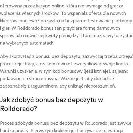
oferowana przez kasyno online, która nie wymaga od gracza
wpłacenia własnych środków. To wspaniała oferta dla nowych
klientów, ponieważ pozwala na bezpłatne testowanie platformy
i gier. W Rolldorado bonus ten przybiera formę darmowych
spinów lub niewielkiej kwoty pieniędzy, które można wykorzystać
na wybranych automatach.
Aby skorzystać z bonusu bez depozytu, zazwyczaj trzeba przejść
proces rejestracji, a czasem również zweryfikować swoje konto.
Warunki uzyskania, w tym kod bonusowy (jeśli istnieje), są jasno
podawane na stronie kasyna. Ważne jest, aby dokładnie
zapoznać się z regulaminem, aby uniknąć nieporozumień.
Jak zdobyć bonus bez depozytu w
Rolldorado?
Proces zdobycia bonusu bez depozytu w Rolldorado jest zwykle
bardzo prosty. Pierwszym krokiem jest oczywiście rejestracja