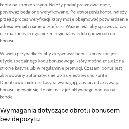
konta na stronie kasyna. Należy podać prawdziwe dane,
ponieważ będą one weryfikowane. Po utworzeniu konta, należy
przejść proces weryfikacji, który może obejmować potwierdzenie
adresu e-mail i numeru telefonu. Ważne jest, aby sprawdzić, czy
nie ma żadnych ograniczeń regionalnych lub uprawnień do
bonusu.
W wielu przypadkach, aby aktywować bonus, konieczne jest
użycie specjalnego kodu bonusowego, który można znaleźć na
stronie kasyna lub w regulaminie promocji. Czasami bonus jest
aktywowany automatycznie po zarejestrowaniu konta.
Dodatkowo, niektóre kasyna wymagają, aby przed aktywacją
bonusu upewnić się, że nie masz już aktywnego bonusu na
koncie.
Wymagania dotyczące obrotu bonusem
bez depozytu