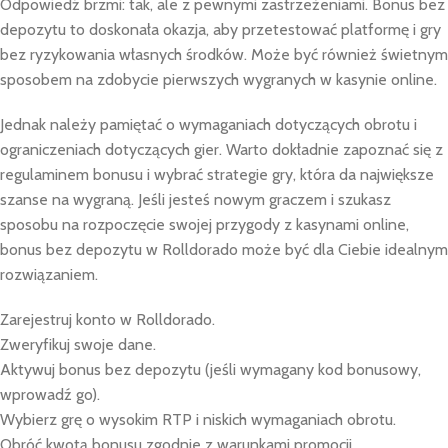
Odpowiedź brzmi: tak, ale z pewnymi zastrzeżeniami. Bonus bez
depozytu to doskonała okazja, aby przetestować platformę i gry
bez ryzykowania własnych środków. Może być również świetnym
sposobem na zdobycie pierwszych wygranych w kasynie online.
Jednak należy pamiętać o wymaganiach dotyczących obrotu i
ograniczeniach dotyczących gier. Warto dokładnie zapoznać się z
regulaminem bonusu i wybrać strategie gry, która da największe
szanse na wygraną. Jeśli jesteś nowym graczem i szukasz
sposobu na rozpoczęcie swojej przygody z kasynami online,
bonus bez depozytu w Rolldorado może być dla Ciebie idealnym
rozwiązaniem.
Zarejestruj konto w Rolldorado.
Zweryfikuj swoje dane.
Aktywuj bonus bez depozytu (jeśli wymagany kod bonusowy,
wprowadź go).
Wybierz grę o wysokim RTP i niskich wymaganiach obrotu.
Obróć kwotą bonusu zgodnie z warunkami promocji.