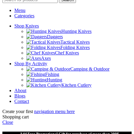
Menu
Categories
Shop Knives
Hunting Knives
Daggers
Tactical Knives
Folding Knives
Chef Knives
Axes
Shop By Activity
Camping & Outdoor
Fishing
Hunting
Kitchen Cutlery
About
Blogs
Contact
Create your first
navigation menu here
Shopping cart
Close
🎁
Add Free Promotional Gift for purchase of more than 200$