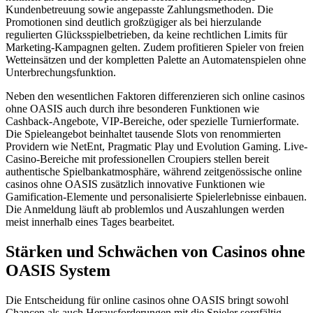
Kundenbetreuung sowie angepasste Zahlungsmethoden. Die
Promotionen sind deutlich großzügiger als bei hierzulande
regulierten Glücksspielbetrieben, da keine rechtlichen Limits für
Marketing-Kampagnen gelten. Zudem profitieren Spieler von freien
Wetteinsätzen und der kompletten Palette an Automatenspielen ohne
Unterbrechungsfunktion.
Neben den wesentlichen Faktoren differenzieren sich online casinos
ohne OASIS auch durch ihre besonderen Funktionen wie
Cashback-Angebote, VIP-Bereiche, oder spezielle Turnierformate.
Die Spieleangebot beinhaltet tausende Slots von renommierten
Providern wie NetEnt, Pragmatic Play und Evolution Gaming. Live-
Casino-Bereiche mit professionellen Croupiers stellen bereit
authentische Spielbankatmosphäre, während zeitgenössische online
casinos ohne OASIS zusätzlich innovative Funktionen wie
Gamification-Elemente und personalisierte Spielerlebnisse einbauen.
Die Anmeldung läuft ab problemlos und Auszahlungen werden
meist innerhalb eines Tages bearbeitet.
Stärken und Schwächen von Casinos ohne
OASIS System
Die Entscheidung für online casinos ohne OASIS bringt sowohl
Chancen als auch Herausforderungen mit die Spieler sorgfältig