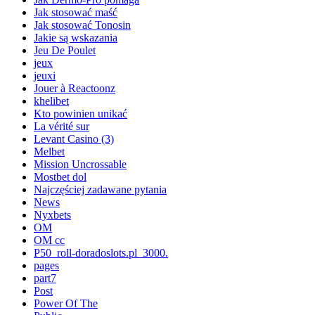
Jak stosować maść
Jak stosować Tonosin
Jakie są wskazania
Jeu De Poulet
jeux
jeuxi
Jouer à Reactoonz
khelibet
Kto powinien unikać
La vérité sur
Levant Casino (3)
Melbet
Mission Uncrossable
Mostbet dol
Najczęściej zadawane pytania
News
Nyxbets
OM
OM cc
P50_roll-doradoslots.pl_3000.
pages
part7
Post
Power Of The