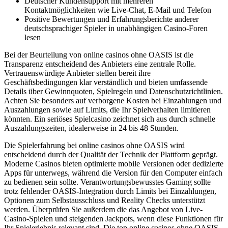
Deutscher Kundensupport mit mehreren
Kontaktmöglichkeiten wie Live-Chat, E-Mail und Telefon
Positive Bewertungen und Erfahrungsberichte anderer
deutschsprachiger Spieler in unabhängigen Casino-Foren
lesen
Bei der Beurteilung von online casinos ohne OASIS ist die
Transparenz entscheidend des Anbieters eine zentrale Rolle.
Vertrauenswürdige Anbieter stellen bereit ihre
Geschäftsbedingungen klar verständlich und bieten umfassende
Details über Gewinnquoten, Spielregeln und Datenschutzrichtlinien.
Achten Sie besonders auf verborgene Kosten bei Einzahlungen und
Auszahlungen sowie auf Limits, die Ihr Spielverhalten limitieren
könnten. Ein seriöses Spielcasino zeichnet sich aus durch schnelle
Auszahlungszeiten, idealerweise in 24 bis 48 Stunden.
Die Spielerfahrung bei online casinos ohne OASIS wird
entscheidend durch der Qualität der Technik der Plattform geprägt.
Moderne Casinos bieten optimierte mobile Versionen oder dedizierte
Apps für unterwegs, während die Version für den Computer einfach
zu bedienen sein sollte. Verantwortungsbewusstes Gaming sollte
trotz fehlender OASIS-Integration durch Limits bei Einzahlungen,
Optionen zum Selbstausschluss und Reality Checks unterstützt
werden. Überprüfen Sie außerdem die das Angebot von Live-
Casino-Spielen und steigenden Jackpots, wenn diese Funktionen für
Ihr Spielerlebnis relevant sind. Die top online casinos ohne OASIS