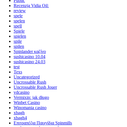
Public
Recenzja Vidia Oil:
review
spele
spelen
spell
Spiele
spielen
spile
spilen
Spinlander καζίνο
sushicasino 10.04
sushicasino 24.03
test
Texs
Uncategorized
Uncrossable Rush
Uncrossable Rush Jouer
vdcasino
Vermixin: jak długo
Winbet Casino
Winomania casino
xbagh
xbagh4
Επιτραπέζια Παιχνίδια Spinmills