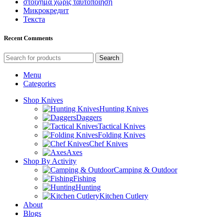
στοίχημα χωρίς ταυτοποίηση
Микрокредит
Текста
Recent Comments
Search
Menu
Categories
Shop Knives
Hunting Knives
Daggers
Tactical Knives
Folding Knives
Chef Knives
Axes
Shop By Activity
Camping & Outdoor
Fishing
Hunting
Kitchen Cutlery
About
Blogs