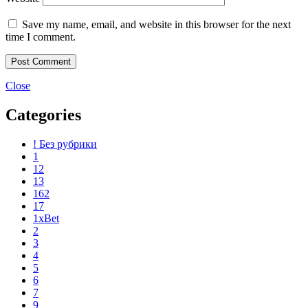
Save my name, email, and website in this browser for the next
time I comment.
Close
Categories
! Без рубрики
1
12
13
162
17
1xBet
2
3
4
5
6
7
9