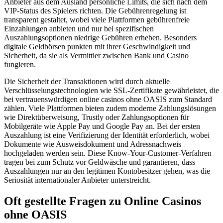
Anbieter aus dem Ausland persönliche Limits, die sich nach dem
VIP-Status des Spielers richten. Die Gebührenregelung ist
transparent gestaltet, wobei viele Plattformen gebührenfreie
Einzahlungen anbieten und nur bei spezifischen
Auszahlungsoptionen niedrige Gebühren erheben. Besonders
digitale Geldbörsen punkten mit ihrer Geschwindigkeit und
Sicherheit, da sie als Vermittler zwischen Bank und Casino
fungieren.
Die Sicherheit der Transaktionen wird durch aktuelle
Verschlüsselungstechnologien wie SSL-Zertifikate gewährleistet, die
bei vertrauenswürdigen online casinos ohne OASIS zum Standard
zählen. Viele Plattformen bieten zudem moderne Zahlungslösungen
wie Direktüberweisung, Trustly oder Zahlungsoptionen für
Mobilgeräte wie Apple Pay und Google Pay an. Bei der ersten
Auszahlung ist eine Verifizierung der Identität erforderlich, wobei
Dokumente wie Ausweisdokument und Adressnachweis
hochgeladen werden sein. Diese Know-Your-Customer-Verfahren
tragen bei zum Schutz vor Geldwäsche und garantieren, dass
Auszahlungen nur an den legitimen Kontobesitzer gehen, was die
Seriosität internationaler Anbieter unterstreicht.
Oft gestellte Fragen zu Online Casinos
ohne OASIS