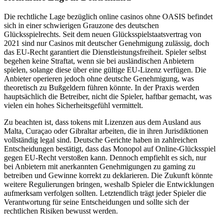
Die rechtliche Lage bezüglich online casinos ohne OASIS befindet
sich in einer schwierigen Grauzone des deutschen
Glücksspielrechts. Seit dem neuen Glücksspielstaatsvertrag von
2021 sind nur Casinos mit deutscher Genehmigung zulässig, doch
das EU-Recht garantiert die Dienstleistungsfreiheit. Spieler selbst
begehen keine Straftat, wenn sie bei ausländischen Anbietern
spielen, solange diese über eine gültige EU-Lizenz verfügen. Die
Anbieter operieren jedoch ohne deutsche Genehmigung, was
theoretisch zu Bußgeldern führen könnte. In der Praxis werden
hauptsächlich die Betreiber, nicht die Spieler, haftbar gemacht, was
vielen ein hohes Sicherheitsgefühl vermittelt.
Zu beachten ist, dass tokens mit Lizenzen aus dem Ausland aus
Malta, Curaçao oder Gibraltar arbeiten, die in ihren Jurisdiktionen
vollständig legal sind. Deutsche Gerichte haben in zahlreichen
Entscheidungen bestätigt, dass das Monopol auf Online-Glücksspiel
gegen EU-Recht verstoßen kann. Dennoch empfiehlt es sich, nur
bei Anbietern mit anerkannten Genehmigungen zu gaming zu
betreiben und Gewinne korrekt zu deklarieren. Die Zukunft könnte
weitere Regulierungen bringen, weshalb Spieler die Entwicklungen
aufmerksam verfolgen sollten. Letztendlich trägt jeder Spieler die
Verantwortung für seine Entscheidungen und sollte sich der
rechtlichen Risiken bewusst werden.