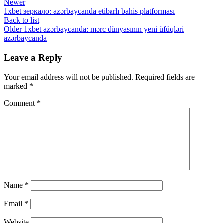
Newer
1xbet зеркало: azərbaycanda etibarlı bahis platforması
Back to list
Older
1xbet azərbaycanda: mərc dünyasının yeni üfüqləri
azərbaycanda
Leave a Reply
Your email address will not be published.
Required fields are
marked
*
Comment
*
Name
*
Email
*
Website