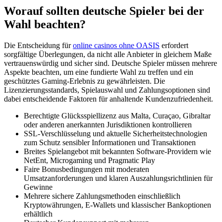
Worauf sollten deutsche Spieler bei der
Wahl beachten?
Die Entscheidung für
online casinos ohne OASIS
erfordert
sorgfältige Überlegungen, da nicht alle Anbieter in gleichem Maße
vertrauenswürdig und sicher sind. Deutsche Spieler müssen mehrere
Aspekte beachten, um eine fundierte Wahl zu treffen und ein
geschütztes Gaming-Erlebnis zu gewährleisten. Die
Lizenzierungsstandards, Spielauswahl und Zahlungsoptionen sind
dabei entscheidende Faktoren für anhaltende Kundenzufriedenheit.
Berechtigte Glücksspiellizenz aus Malta, Curaçao, Gibraltar
oder anderen anerkannten Jurisdiktionen kontrollieren
SSL-Verschlüsselung und aktuelle Sicherheitstechnologien
zum Schutz sensibler Informationen und Transaktionen
Breites Spielangebot mit bekannten Software-Providern wie
NetEnt, Microgaming und Pragmatic Play
Faire Bonusbedingungen mit moderaten
Umsatzanforderungen und klaren Auszahlungsrichtlinien für
Gewinne
Mehrere sichere Zahlungsmethoden einschließlich
Kryptowährungen, E-Wallets und klassischer Bankoptionen
erhältlich