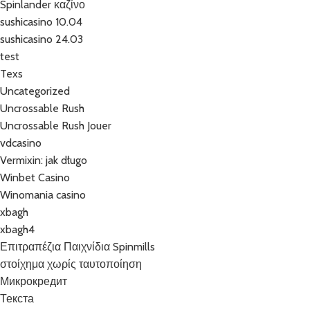
Spinlander καζίνο
sushicasino 10.04
sushicasino 24.03
test
Texs
Uncategorized
Uncrossable Rush
Uncrossable Rush Jouer
vdcasino
Vermixin: jak długo
Winbet Casino
Winomania casino
xbagh
xbagh4
Επιτραπέζια Παιχνίδια Spinmills
στοίχημα χωρίς ταυτοποίηση
Микрокредит
Текста