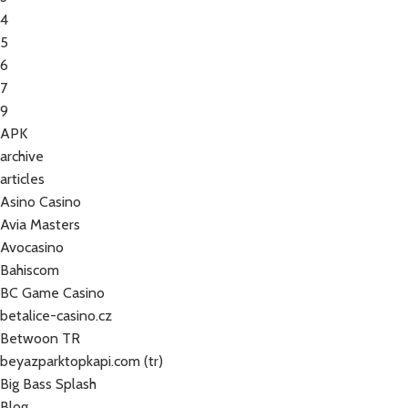
4
5
6
7
9
APK
archive
articles
Asino Casino
Avia Masters
Avocasino
Bahiscom
BC Game Casino
betalice-casino.cz
Betwoon TR
beyazparktopkapi.com (tr)
Big Bass Splash
Blog