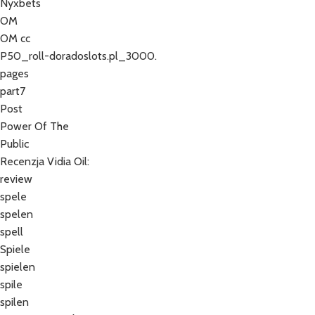
Nyxbets
OM
OM cc
P50_roll-doradoslots.pl_3000.
pages
part7
Post
Power Of The
Public
Recenzja Vidia Oil:
review
spele
spelen
spell
Spiele
spielen
spile
spilen